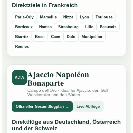
Direktziele in Frankreich
Paris-Orly
Marseille
Nizza
Lyon
Toulouse
Bordeaux
Nantes
Strasbourg
Lille
Beauvais
Biarritz
Brest
Caen
Dole
Montpellier
Rennes
Ajaccio Napoléon
AJA
Bonaparte
Campo dell’Oro · ideal für Ajaccio, den Golf,
Westkorsika und den Süden
Offizieller Gesamtflugplan →
Live-Abflüge
Direktflüge aus Deutschland, Österreich
und der Schweiz