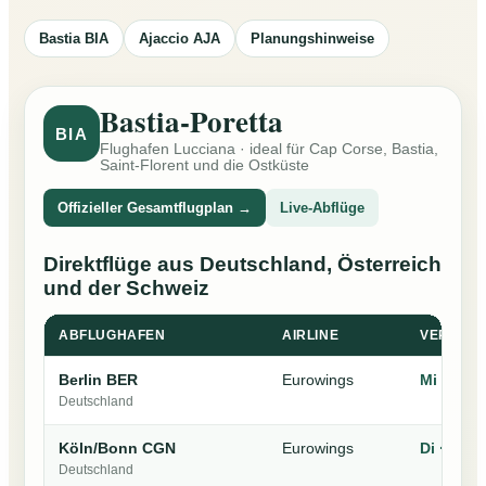
Bastia BIA
Ajaccio AJA
Planungshinweise
Bastia-Poretta
BIA
Flughafen Lucciana · ideal für Cap Corse, Bastia,
Saint-Florent und die Ostküste
Offizieller Gesamtflugplan →
Live-Abflüge
Direktflüge aus Deutschland, Österreich
und der Schweiz
ABFLUGHAFEN
AIRLINE
VERKEH
Berlin BER
Eurowings
Mi · Sa
Deutschland
Köln/Bonn CGN
Eurowings
Di · Sa
Deutschland