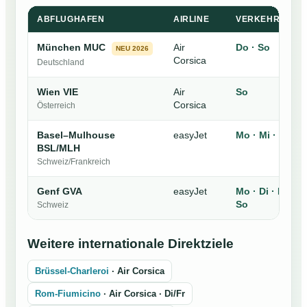
ABFLUGHAFEN
AIRLINE
VERKEHRSTAG
München MUC
Air
Do · So
NEU 2026
Corsica
Deutschland
Wien VIE
Air
So
Corsica
Österreich
Basel–Mulhouse
easyJet
Mo · Mi · Fr · S
BSL/MLH
Schweiz/Frankreich
Genf GVA
easyJet
Mo · Di · Mi · D
So
Schweiz
Weitere internationale Direktziele
Brüssel-Charleroi
· Air Corsica
Rom-Fiumicino
· Air Corsica · Di/Fr