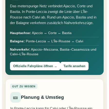
Das meterspurige Netz verbindet Ajaccio, Corte und
Bastia. In Ponte-Leccia zweigt die Linie über L’Île-
Rousse nach Calvi ab. Rund um Ajaccio, Bastia und in
der Balagne verkehren zusätzlich Nahverkehrszüge.
Hauptachse:
Ajaccio ↔ Corte ↔ Bastia
Balagne:
Ponte-Leccia ↔ L’Île-Rousse ↔ Calvi
Nahverkehr:
Ajaccio–Mezzana, Bastia–Casamozza und
Calvi–L’Île-Rousse
Offizielle Fahrpläne öffnen →
Tarife ansehen
GUT ZU WISSEN
🎫
Planung & Umstieg
In Ponte-Leccia kann für Calvi oder L’Île-Rousse ein