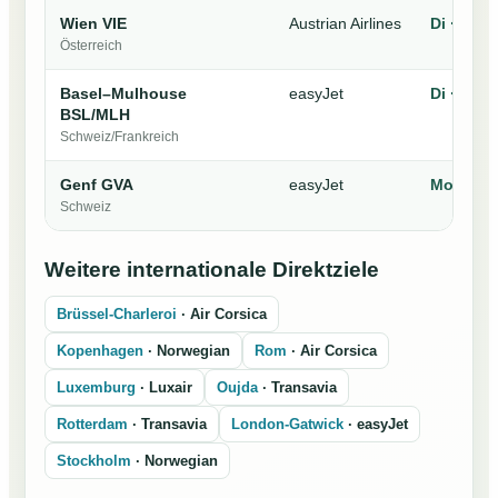
Wien VIE
Austrian Airlines
Di · Sa
Österreich
Basel–Mulhouse
easyJet
Di · Mi · 
BSL/MLH
Schweiz/Frankreich
Genf GVA
easyJet
Mo · Mi ·
Schweiz
Weitere internationale Direktziele
Brüssel-Charleroi
· Air Corsica
Kopenhagen
· Norwegian
Rom
· Air Corsica
Luxemburg
· Luxair
Oujda
· Transavia
Rotterdam
· Transavia
London-Gatwick
· easyJet
Stockholm
· Norwegian