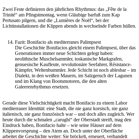
Zwei Feste definieren den jährlichen Rhythmus: das „Fête de la
Trinité“ am Pfingstmontag, wenn Gläubige barfuß zum Kap
Pertusato pilgern, und die „Lumières de Noël“, bei der
Lichtinstallationen die Klippen abends in wechselnde Farben hüllen.
Fazit: Bonifacio als mediterranes Palimpsest
Die Geschichte Bonifacios gleicht einem Palimpsest, über das
Generationen immer neue Schichten gelegt haben:
neolithische Muschelsammler, toskanische Markgrafen,
genuesische Kaufleute, revolutionäre Seefahrer, Résistance-
Kämpfer, Weltenbummler. Jede Schicht ist noch ablesbar – im
Dialekt, in den weißen Mauern, im Salzgeruch der Lagunen
und im Klang von Bootsmotoren, die den alten
Galeerenrhythmus ersetzen.
Gerade diese Vielschichtigkeit macht Bonifacio zu einem Labor
mediterraner Identität: eine Stadt, die nie ganz korsisch, nie ganz
italienisch, nie ganz französisch war – und doch alles zugleich. Wer
heute durch die schmalen „carughi“ der Oberstadt streift, mag den
Eindruck haben, Bonifacio halte – wie seine Häuser auf dem
Klippenvorsprung – den Atem an. Doch unter der Oberfläche
arbeitet die Geschichte weiter: Sie bröckelt, erneuert, verhandelt