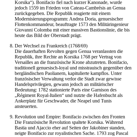
Korsika“). Bonifacio fiel nach kurzer Kanonade, wurde
jedoch 1559 im Frieden von Cateau-Cambrésis an Genua
zurückgegeben. Die Republik reagierte mit einem
Modernisierungsprogramm: Andrea Doria, genuesischer
Flottenkommandeur, beauftragte 1573 den Militäringenieur
Giovanni Colomba mit einer massiven Bastionslinie, die bis
heute das Bild der Oberstadt prägt.
Der Wechsel zu Frankreich (1768/69)
Die dauerhaften Revolten gegen Genua veranlassten die
Republik, ihre Rechte an Korsika 1768 per Vertrag von
Versailles an die französische Krone abzutreten. Bonifacio,
traditionell genuesisch-loyal und misstrauisch gegenüber den
bergländischen Paolianern, kapitulierte kampflos. Unter
französischer Verwaltung verlor die Stadt zwar gewisse
Handelsprivilegien, gewann jedoch an militärischer
Bedeutung: 1782 stationierte Paris eine Garnison des
„Régiment Royal-Italien“ und nutzte die Hafenbucht als
Ankerplatz für Geschwader, die Neapel und Tunis
ansteuerten.
Revolution und Empire: Bonifacio zwischen den Fronten
Die Französische Revolution spaltete Korsika. Während
Bastia und Ajaccio eher auf Seiten der Jakobiner standen,
neigte Bonifacio zur royalistischen Sache. 1793 zog Pascal