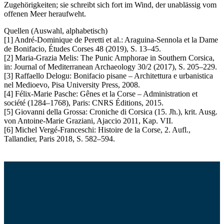
Zugehörigkeiten; sie schreibt sich fort im Wind, der unablässig vom
offenen Meer heraufweht.
Quellen (Auswahl, alphabetisch)
[1] André-Dominique de Peretti et al.: Araguina-Sennola et la Dame
de Bonifacio, Études Corses 48 (2019), S. 13–45.
[2] Maria-Grazia Melis: The Punic Amphorae in Southern Corsica,
in: Journal of Mediterranean Archaeology 30/2 (2017), S. 205–229.
[3] Raffaello Delogu: Bonifacio pisane – Architettura e urbanistica
nel Medioevo, Pisa University Press, 2008.
[4] Félix-Marie Pasche: Gênes et la Corse – Administration et
société (1284–1768), Paris: CNRS Éditions, 2015.
[5] Giovanni della Grossa: Croniche di Corsica (15. Jh.), krit. Ausg.
von Antoine-Marie Graziani, Ajaccio 2011, Kap. VII.
[6] Michel Vergé-Franceschi: Histoire de la Corse, 2. Aufl.,
Tallandier, Paris 2018, S. 582–594.