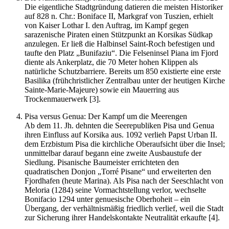
Die eigentliche Stadtgründung datieren die meisten Historiker
auf 828 n. Chr.: Boniface II, Markgraf von Tuszien, erhielt
von Kaiser Lothar I. den Auftrag, im Kampf gegen
sarazenische Piraten einen Stützpunkt an Korsikas Südkap
anzulegen. Er ließ die Halbinsel Saint-Roch befestigen und
taufte den Platz „Bunifaziu“. Die Felseninsel Piana im Fjord
diente als Ankerplatz, die 70 Meter hohen Klippen als
natürliche Schutzbarriere. Bereits um 850 existierte eine erste
Basilika (frühchristlicher Zentralbau unter der heutigen Kirche
Sainte-Marie-Majeure) sowie ein Mauerring aus
Trockenmauerwerk [3].
Pisa versus Genua: Der Kampf um die Meerengen
Ab dem 11. Jh. dehnten die Seerepubliken Pisa und Genua
ihren Einfluss auf Korsika aus. 1092 verlieh Papst Urban II.
dem Erzbistum Pisa die kirchliche Oberaufsicht über die Insel;
unmittelbar darauf begann eine zweite Ausbaustufe der
Siedlung. Pisanische Baumeister errichteten den
quadratischen Donjon „Torré Pisane“ und erweiterten den
Fjordhafen (heute Marina). Als Pisa nach der Seeschlacht von
Meloria (1284) seine Vormachtstellung verlor, wechselte
Bonifacio 1294 unter genuesische Oberhoheit – ein
Übergang, der verhältnismäßig friedlich verlief, weil die Stadt
zur Sicherung ihrer Handelskontakte Neutralität erkaufte [4].