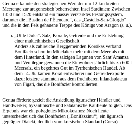
Genua erkannte den strategischen Wert der nur 12 km breiten
Meerenge zur aragonesisch beherrschten Insel Sardinien: Zwischen
1350 und 1520 entstand ein massiv verstärktes Festungssystem,
darunter die „Bastion de l’Étendard“, das „Castello-San-Giorgio“
und die in den Fels gehauene Treppe des Königs von Aragon (s. u.).
„Utile Dulci“: Salz, Koralle, Getreide und die Entstehung
einer multiethnischen Gesellschaft
Anders als zahlreiche Berggemeinden Korsikas verband
Bonifacio schon im Mittelalter mehr mit dem Meer als mit
dem Hinterland. In den salzigen Lagunen von Sant’Amanza
und Ventilegne gewannen die Einwohner jährlich bis zu 600 t
Meersalz, ein begehrtes Gut im Tyrrhenischen Handel. Ab
dem 14. Jh. kamen Korallenfischerei und Getreideexporte
dazu; letztere stammten aus dem fruchtbaren Inlandsplateau
von Figari, das die Bonifazier kontrollierten.
Genua förderte gezielt die Ansiedlung ligurischer Händler und
Handwerker; byzantinische und katalanische Kaufleute folgten. Das
Ergebnis war ein polyglottes Mikrokosmos: Noch heute
unterscheidet sich das Bonifacien („Bonifazzinu“), ein ligurisch
geprägter Dialekt, deutlich vom korsischen Standard (Corsu).