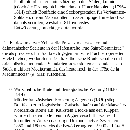
Paoli mit britischer Unterstützung in den Süden, konnte
jedoch die Festung nicht einnehmen. Unter Napoleon (1796–
1814) erhielt Bonifacio eine Seelsorgestation für Verbannten-
Soldaten, die an Malaria litten – das sumpfige Hinterland war
damals verrufen, weshalb 1811 ein erstes
Entwässerungsprojekt gestartet wurde.
Ein Kuriosum dieser Zeit ist die Präsenz maltesischer und
dalmatinischer Seeleute in der Hafenstraße „rue Saint-Dominique“,
die als privateers für Frankreich gegen britische Frachter operierten.
Viele blieben, wodurch im 19. Jh. katholische Bruderschaften mit
orientalisch anmutenden Standartenprozessionen entstanden – ein
Stück multipler Mediterranität, das heute noch in der „Fête de la
Madunnuccia“ (9. Mai) aufscheint.
Wirtschaftliche Blüte und demografische Weitung (1830–
1914)
Mit der französischen Eroberung Algeriens (1830) stieg
Bonifacio zum logistischen Zwischenhafen auf der Marseille-
Nordafrika-Route auf. Kalkstein-Blocke aus den Klippen
wurden für den Hafenbau in Algier verschifft, während
importierter Weizen das karge Umland speiste. Zwischen
1850 und 1880 wuchs die Bevölkerung von 2 900 auf fast 5