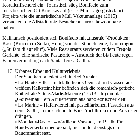
Korallenfischerei ein. Touristisch stieg Bonifacio zum
meistbesuchten Ort Korsikas auf (ca. 2 Mio. Tagesgäste/Jahr).
Projekte wie die unterirdische Müll-Vakuumanlage (2015)
versuchen, die Altstadt trotz Besucheransturms bewohnbar zu
halten.
Kulinarisch positioniert sich Bonifacio mit „nustrale“-Produkten:
Käse (Brocciu di Sotta), Honig von der Strauchheide, Lammragout
(„Stufatu di agnellu“). Viele Restaurants servieren zudem Fregola-
Gerichte, eine sardische Pastasorte – Ausdruck der bis heute regen
Fährenverbindung nach Santa Teresa Gallura.
Urbanes Erbe und Kulturerlebnis
Der Stadtkern gliedert sich in drei Areale:
• La Haute-Ville – mittelalterliche Oberstadt mit Gassen aus
weißem Kalkstein; hier befinden sich die romanisch-gotische
Kathedrale Sainte-Marie-Majeure (12./13. Jh.) und das
„Gouvernail“, ein Artillerieturm aus napoleonischer Zeit.
• La Marine – Hafenviertel mit pastellfarbenen Fassaden aus
dem 18. Jh., in die sich heute Bars, Yachtbroker und Ausrüster
drängen.
• Montlaur-Bastion – nördliche Vorstadt, im 19. Jh. für
Handwerkerfamilien gebaut; hier findet dienstags ein
Bauernmarkt statt.