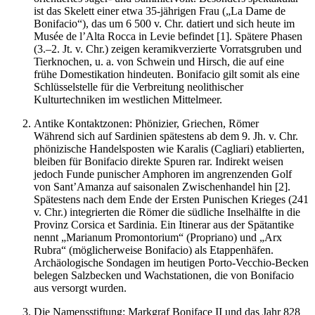
ist das Skelett einer etwa 35-jährigen Frau („La Dame de
Bonifacio“), das um 6 500 v. Chr. datiert und sich heute im
Musée de l’Alta Rocca in Levie befindet [1]. Spätere Phasen
(3.–2. Jt. v. Chr.) zeigen keramikverzierte Vorratsgruben und
Tierknochen, u. a. von Schwein und Hirsch, die auf eine
frühe Domestikation hindeuten. Bonifacio gilt somit als eine
Schlüsselstelle für die Verbreitung neolithischer
Kulturtechniken im westlichen Mittelmeer.
Antike Kontaktzonen: Phönizier, Griechen, Römer
Während sich auf Sardinien spätestens ab dem 9. Jh. v. Chr.
phönizische Handelsposten wie Karalis (Cagliari) etablierten,
bleiben für Bonifacio direkte Spuren rar. Indirekt weisen
jedoch Funde punischer Amphoren im angrenzenden Golf
von Sant’Amanza auf saisonalen Zwischenhandel hin [2].
Spätestens nach dem Ende der Ersten Punischen Krieges (241
v. Chr.) integrierten die Römer die südliche Inselhälfte in die
Provinz Corsica et Sardinia. Ein Itinerar aus der Spätantike
nennt „Marianum Promontorium“ (Propriano) und „Arx
Rubra“ (möglicherweise Bonifacio) als Etappenhäfen.
Archäologische Sondagen im heutigen Porto-Vecchio-Becken
belegen Salzbecken und Wachstationen, die von Bonifacio
aus versorgt wurden.
Die Namensstiftung: Markgraf Boniface II und das Jahr 828