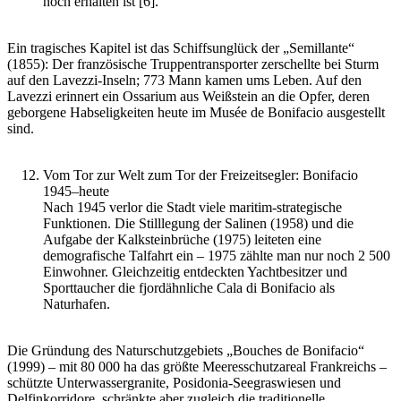
noch erhalten ist [6].
Ein tragisches Kapitel ist das Schiffsunglück der „Semillante“
(1855): Der französische Truppentransporter zerschellte bei Sturm
auf den Lavezzi-Inseln; 773 Mann kamen ums Leben. Auf den
Lavezzi erinnert ein Ossarium aus Weißstein an die Opfer, deren
geborgene Habseligkeiten heute im Musée de Bonifacio ausgestellt
sind.
Vom Tor zur Welt zum Tor der Freizeitsegler: Bonifacio
1945–heute
Nach 1945 verlor die Stadt viele maritim-strategische
Funktionen. Die Stilllegung der Salinen (1958) und die
Aufgabe der Kalksteinbrüche (1975) leiteten eine
demografische Talfahrt ein ­– 1975 zählte man nur noch 2 500
Einwohner. Gleichzeitig entdeckten Yachtbesitzer und
Sporttaucher die fjordähnliche Cala di Bonifacio als
Naturhafen.
Die Gründung des Naturschutzgebiets „Bouches de Bonifacio“
(1999) – mit 80 000 ha das größte Meeresschutzareal Frankreichs –
schützte Unterwassergranite, Posidonia-Seegraswiesen und
Delfinkorridore, schränkte aber zugleich die traditionelle