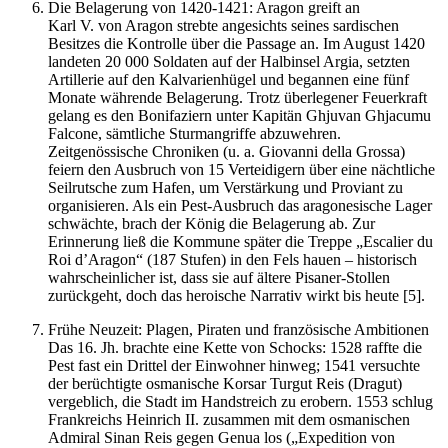
Die Belagerung von 1420-1421: Aragon greift an
Karl V. von Aragon strebte angesichts seines sardischen
Besitzes die Kontrolle über die Passage an. Im August 1420
landeten 20 000 Soldaten auf der Halbinsel Argia, setzten
Artillerie auf den Kalvarienhügel und begannen eine fünf
Monate währende Belagerung. Trotz überlegener Feuerkraft
gelang es den Bonifaziern unter Kapitän Ghjuvan Ghjacumu
Falcone, sämtliche Sturmangriffe abzuwehren.
Zeitgenössische Chroniken (u. a. Giovanni della Grossa)
feiern den Ausbruch von 15 Verteidigern über eine nächtliche
Seilrutsche zum Hafen, um Verstärkung und Proviant zu
organisieren. Als ein Pest-Ausbruch das aragonesische Lager
schwächte, brach der König die Belagerung ab. Zur
Erinnerung ließ die Kommune später die Treppe „Escalier du
Roi d’Aragon“ (187 Stufen) in den Fels hauen – historisch
wahrscheinlicher ist, dass sie auf ältere Pisaner-Stollen
zurückgeht, doch das heroische Narrativ wirkt bis heute [5].
Frühe Neuzeit: Plagen, Piraten und französische Ambitionen
Das 16. Jh. brachte eine Kette von Schocks: 1528 raffte die
Pest fast ein Drittel der Einwohner hinweg; 1541 versuchte
der berüchtigte osmanische Korsar Turgut Reis (Dragut)
vergeblich, die Stadt im Handstreich zu erobern. 1553 schlug
Frankreichs Heinrich II. zusammen mit dem osmanischen
Admiral Sinan Reis gegen Genua los („Expedition von