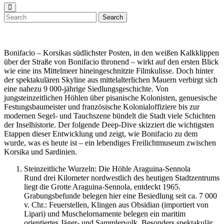
Search
Bonifacio – Korsikas südlichster Posten, in den weißen Kalkklippen
über der Straße von Bonifacio thronend – wirkt auf den ersten Blick
wie eine ins Mittelmeer hineingeschnitzte Filmkulisse. Doch hinter
der spektakulären Skyline aus mittelalterlichen Mauern verbirgt sich
eine nahezu 9 000-jährige Siedlungsgeschichte. Von
jungsteinzeitlichen Höhlen über pisanische Kolonisten, genuesische
Festungsbaumeister und französische Kolonialoffiziere bis zur
modernen Segel- und Tauchszene bündelt die Stadt viele Schichten
der Inselhistorie. Der folgende Deep-Dive skizziert die wichtigsten
Etappen dieser Entwicklung und zeigt, wie Bonifacio zu dem
wurde, was es heute ist – ein lebendiges Freilichtmuseum zwischen
Korsika und Sardinien.
Steinzeitliche Wurzeln: Die Höhle Araguina-Sennola
Rund drei Kilometer nordwestlich des heutigen Stadtzentrums
liegt die Grotte Araguina-Sennola, entdeckt 1965.
Grabungsbefunde belegen hier eine Besiedlung seit ca. 7 000
v. Chr.: Feuerstellen, Klingen aus Obsidian (importiert von
Lipari) und Muschelornamente belegen ein maritim
orientiertes Jäger- und Sammlervolk. Besonders spektakulär