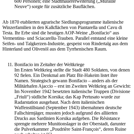
600 Personen; eine Stadtmauererweiterung („Muraille
Neuve“) sorgte für zusätzliche Bauflächen.
Ab 1870 etablierten agrarische Siedlungsprogramme italienische
Winzerfamilien in den Kalkflächen von Piantarella und Cavu di
Testa. Ihr Erbe sind die heutigen AOP-Weine „Bonifacio“ aus
Vermentinu- und Sciacarellu-Trauben. Parallel entstand eine kleine
Seifen- und Talgkerzen-Industrie, gespeist von Rindertalg aus dem
Hinterland und Olivenöl aus dem Tyrrhenischen Raum.
Bonifacio im Zeitalter der Weltkriege
Im Ersten Weltkrieg stellte die Stadt 480 Soldaten, von denen
92 fielen. Ein Denkmal am Platz Bir-Hakeim listet ihre
Namen. Strategisch gewann Bonifacio – anders als der
Militärhafen Ajaccio – erst im Zweiten Weltkrieg an Gewicht:
Im November 1942 besetzten italienische Truppen (Divisione
„Friuli“) südliche Korsika; das Kap Pertusato wurde zur
Radarstation ausgebaut. Nach dem italienischen
Waffenstillstand (September 1943) übernahmen deutsche
Fallschirmjäger, mussten jedoch aufgrund des alliierten
Drucks aus Sardinien Korsika aufgeben. Die Résistance
sprengte mehrere Munitionslager in der Oberstadt, darunter
die Pulverkammer „Poudrière Saint-François“, deren Ruine