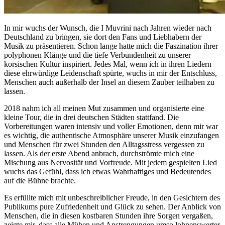
In mir wuchs der Wunsch, die I Muvrini nach Jahren wieder nach
Deutschland zu bringen, sie dort den Fans und Liebhabern der
Musik zu präsentieren. Schon lange hatte mich die Faszination ihrer
polyphonen Klänge und die tiefe Verbundenheit zu unserer
korsischen Kultur inspiriert. Jedes Mal, wenn ich in ihren Liedern
diese ehrwürdige Leidenschaft spürte, wuchs in mir der Entschluss,
Menschen auch außerhalb der Insel an diesem Zauber teilhaben zu
lassen.
2018 nahm ich all meinen Mut zusammen und organisierte eine
kleine Tour, die in drei deutschen Städten stattfand. Die
Vorbereitungen waren intensiv und voller Emotionen, denn mir war
es wichtig, die authentische Atmosphäre unserer Musik einzufangen
und Menschen für zwei Stunden den Alltagsstress vergessen zu
lassen. Als der erste Abend anbrach, durchströmte mich eine
Mischung aus Nervosität und Vorfreude. Mit jedem gespielten Lied
wuchs das Gefühl, dass ich etwas Wahrhaftiges und Bedeutendes
auf die Bühne brachte.
Es erfüllte mich mit unbeschreiblicher Freude, in den Gesichtern des
Publikums pure Zufriedenheit und Glück zu sehen. Der Anblick von
Menschen, die in diesen kostbaren Stunden ihre Sorgen vergaßen,
zeigte mir, dass alle Mühen und Anstrengungen umso lohnenswerter