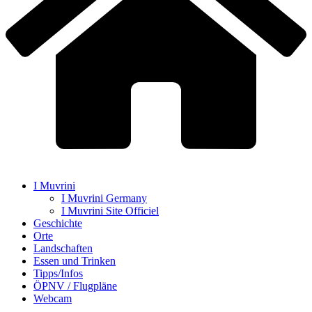
I Muvrini
I Muvrini Germany
I Muvrini Site Officiel
Geschichte
Orte
Landschaften
Essen und Trinken
Tipps/Infos
ÖPNV / Flugpläne
Webcam