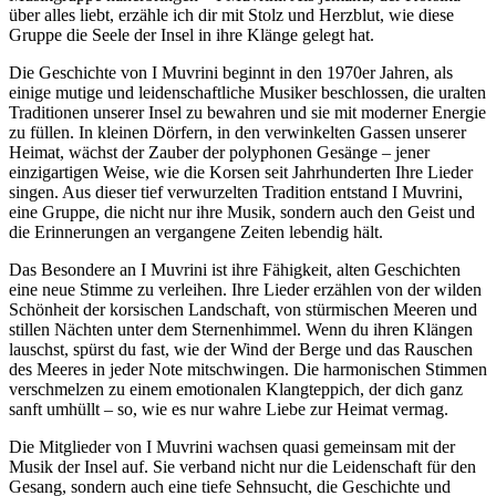
über alles liebt, erzähle ich dir mit Stolz und Herzblut, wie diese
Gruppe die Seele der Insel in ihre Klänge gelegt hat.
Die Geschichte von I Muvrini beginnt in den 1970er Jahren, als
einige mutige und leidenschaftliche Musiker beschlossen, die uralten
Traditionen unserer Insel zu bewahren und sie mit moderner Energie
zu füllen. In kleinen Dörfern, in den verwinkelten Gassen unserer
Heimat, wächst der Zauber der polyphonen Gesänge – jener
einzigartigen Weise, wie die Korsen seit Jahrhunderten Ihre Lieder
singen. Aus dieser tief verwurzelten Tradition entstand I Muvrini,
eine Gruppe, die nicht nur ihre Musik, sondern auch den Geist und
die Erinnerungen an vergangene Zeiten lebendig hält.
Das Besondere an I Muvrini ist ihre Fähigkeit, alten Geschichten
eine neue Stimme zu verleihen. Ihre Lieder erzählen von der wilden
Schönheit der korsischen Landschaft, von stürmischen Meeren und
stillen Nächten unter dem Sternenhimmel. Wenn du ihren Klängen
lauschst, spürst du fast, wie der Wind der Berge und das Rauschen
des Meeres in jeder Note mitschwingen. Die harmonischen Stimmen
verschmelzen zu einem emotionalen Klangteppich, der dich ganz
sanft umhüllt – so, wie es nur wahre Liebe zur Heimat vermag.
Die Mitglieder von I Muvrini wachsen quasi gemeinsam mit der
Musik der Insel auf. Sie verband nicht nur die Leidenschaft für den
Gesang, sondern auch eine tiefe Sehnsucht, die Geschichte und