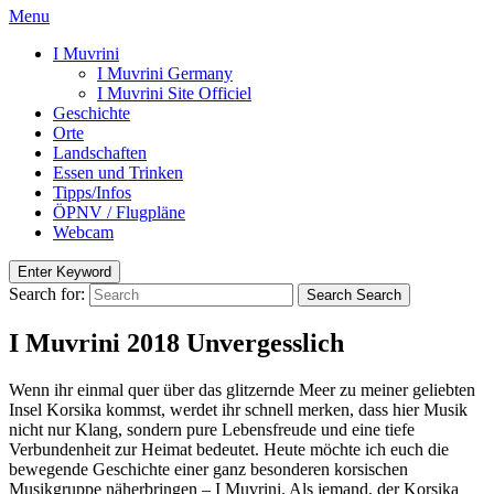
Menu
I Muvrini
I Muvrini Germany
I Muvrini Site Officiel
Geschichte
Orte
Landschaften
Essen und Trinken
Tipps/Infos
ÖPNV / Flugpläne
Webcam
Enter Keyword
Search for:
Search
Search
I Muvrini 2018 Unvergesslich
Wenn ihr einmal quer über das glitzernde Meer zu meiner geliebten
Insel Korsika kommst, werdet ihr schnell merken, dass hier Musik
nicht nur Klang, sondern pure Lebensfreude und eine tiefe
Verbundenheit zur Heimat bedeutet. Heute möchte ich euch die
bewegende Geschichte einer ganz besonderen korsischen
Musikgruppe näherbringen – I Muvrini. Als jemand, der Korsika