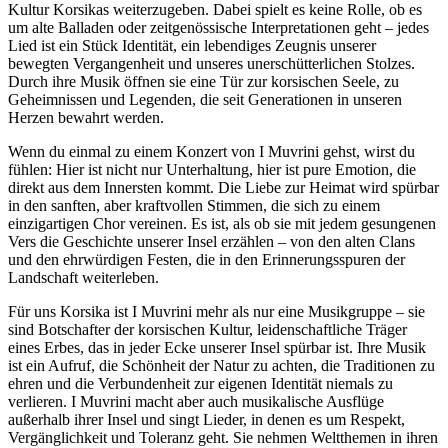
Kultur Korsikas weiterzugeben. Dabei spielt es keine Rolle, ob es
um alte Balladen oder zeitgenössische Interpretationen geht – jedes
Lied ist ein Stück Identität, ein lebendiges Zeugnis unserer
bewegten Vergangenheit und unseres unerschütterlichen Stolzes.
Durch ihre Musik öffnen sie eine Tür zur korsischen Seele, zu
Geheimnissen und Legenden, die seit Generationen in unseren
Herzen bewahrt werden.
Wenn du einmal zu einem Konzert von I Muvrini gehst, wirst du
fühlen: Hier ist nicht nur Unterhaltung, hier ist pure Emotion, die
direkt aus dem Innersten kommt. Die Liebe zur Heimat wird spürbar
in den sanften, aber kraftvollen Stimmen, die sich zu einem
einzigartigen Chor vereinen. Es ist, als ob sie mit jedem gesungenen
Vers die Geschichte unserer Insel erzählen – von den alten Clans
und den ehrwürdigen Festen, die in den Erinnerungsspuren der
Landschaft weiterleben.
Für uns Korsika ist I Muvrini mehr als nur eine Musikgruppe – sie
sind Botschafter der korsischen Kultur, leidenschaftliche Träger
eines Erbes, das in jeder Ecke unserer Insel spürbar ist. Ihre Musik
ist ein Aufruf, die Schönheit der Natur zu achten, die Traditionen zu
ehren und die Verbundenheit zur eigenen Identität niemals zu
verlieren. I Muvrini macht aber auch musikalische Ausflüge
außerhalb ihrer Insel und singt Lieder, in denen es um Respekt,
Vergänglichkeit und Toleranz geht. Sie nehmen Weltthemen in ihren